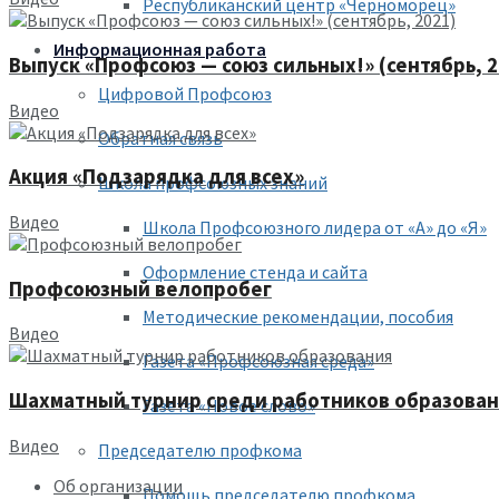
Республиканский центр «Черноморец»
Информационная работа
Выпуск «Профсоюз — союз сильных!» (сентябрь, 2
Цифровой Профсоюз
Видео
Обратная связь
Акция «Подзарядка для всех»
Школа профсоюзных знаний
Видео
Школа Профсоюзного лидера от «А» до «Я»
Оформление стенда и сайта
Профсоюзный велопробег
Методические рекомендации, пособия
Видео
Газета «Профсоюзная среда»
Шахматный турнир среди работников образова
Газета «Новое слово»
Видео
Председателю профкома
Об организации
Помощь председателю профкома