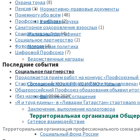
Охрана труда
(8)
Пенсия
(1)
Нормативно-правовые документы
Понемногу обо всём
(48)
Профсоюз в цифрах
(2)
Учебная нагрузка
Санаторное оздоровление взрослых
(1)
Социальная защита
(4)
Жилищный сертификат
Социальное партнерство
(2)
Фотогалерея
(4)
Молодежная политика
Цифровой Профсоюз
(7)
Ведомственные награды
Последние события
Социальное партнерство
Продолжается приём работ на конкурс «Профсоюзный
Старт Всероссийского конкурса «Воспитать человека»
Соглашение МОиН РТ, УО ИК МО г. Казани
Общероссийский Профсоюз образования объявил итоги
(без названия)
09.06.2026
Выполнение Соглашения
«Я и труд едины»- в «Ливадии Татарстан» стартовало
Заключение, выполнение колдоговора
Территориальная организация Общер
Сетевое взаимодействие
Территориальная организация профессионального союза раб
Социальный фонд России