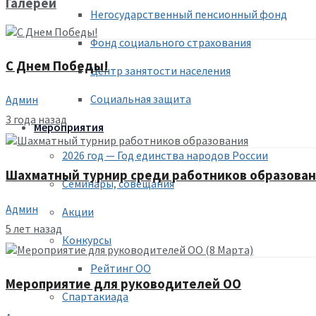
Галереи
Негосударственный пенсионный фонд
Фонд социального страхования
С Днем Победы!
Центр занятости населения
Социальная защита
Админ
3 года назад
Мероприятия
2026 год — Год единства народов России
Шахматный турнир среди работников образова
Семинары, совещания
Админ
Акции
5 лет назад
Конкурсы
Рейтинг ОО
Мероприятие для руководителей ОО
Спартакиада