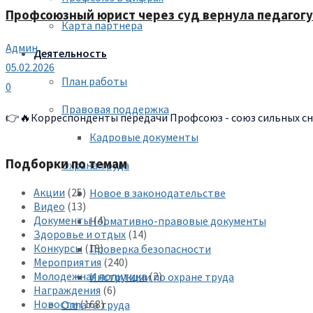
Профсоюзный юрист через суд вернула педагогу 
Карта партнера
Админ
Деятельность
05.02.2026
План работы
0
Правовая поддержка
👉🔥Корреспонденты передачи Профсоюз - союз сильных сня
Кадровые документы
Подборки по темам
Охрана труда
Акции
(25)
Новое в законодательстве
Видео
(13)
Документы
(4)
Нормативно-правовые документы
Здоровье и отдых
(14)
Конкурсы
(18)
Проверка безопасности
Мероприятия
(240)
Молодежная политика
(2)
Инструкции по охране труда
Награждения
(6)
Новости
(168)
Оплата труда