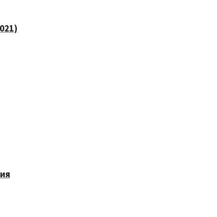
021)
ния