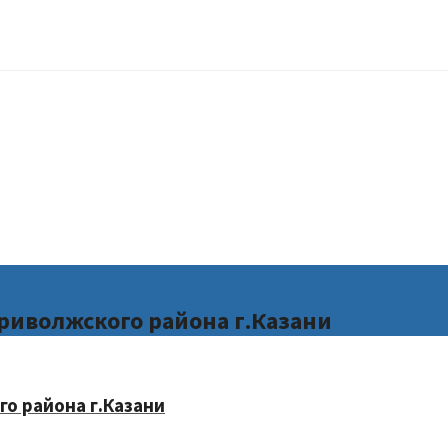
риволжского района г.Казани
о района г.Казани