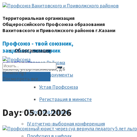
Территориальная организация
Общероссийского Профсоюза образования
Вахитовского и Приволжского районов г.Казани
Профсоюз - твой союзник,
защитник, помощник
Об организации
Аппарат Райкома
prk-ed@yandex.ru
Казань, ул.Бр.Касимовых, д.6
Ничего нет
Уставные документы
(843) 228-68-80
Посмотреть все
Устав Профсоюза
Регистрация в минюсте
Day: 05.02.2026
Структура Райкома
IV отчетно-выборная конференция
Профсоюз в цифрах