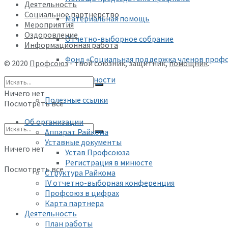
Деятельность
Социальное партнерство
Материальная помощь
Мероприятия
Оздоровление
Отчетно-выборное собрание
Информационная работа
Фонд «Социальная поддержка членов проф
© 2020
Профсоюз
- твой союзник, защитник,
помощник
.
Формы отчетности
Ничего нет
Полезные ссылки
Посмотреть все
Об организации
Аппарат Райкома
Уставные документы
Ничего нет
Устав Профсоюза
Регистрация в минюсте
Посмотреть все
Структура Райкома
IV отчетно-выборная конференция
Профсоюз в цифрах
Карта партнера
Деятельность
План работы