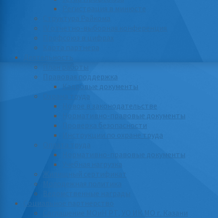
Регистрация в минюсте
Структура Райкома
IV отчетно-выборная конференция
Профсоюз в цифрах
Карта партнера
Деятельность
План работы
Правовая поддержка
Кадровые документы
Охрана труда
Новое в законодательстве
Нормативно-правовые документы
Проверка безопасности
Инструкции по охране труда
Оплата труда
Нормативно-правовые документы
Учебная нагрузка
Жилищный сертификат
Молодежная политика
Ведомственные награды
Социальное партнерство
Соглашение МОиН РТ, УО ИК МО г. Казани