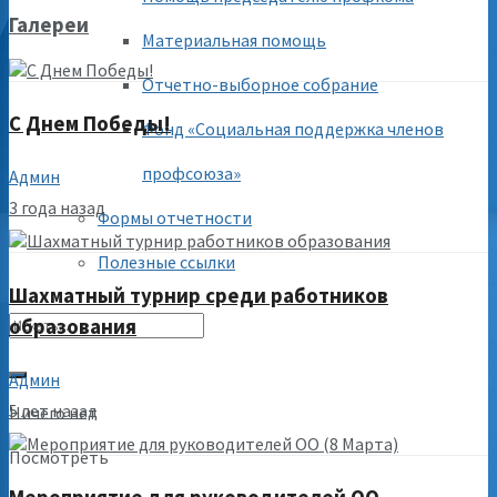
Галереи
Материальная помощь
Отчетно-выборное собрание
С Днем Победы!
Фонд «Социальная поддержка членов
профсоюза»
Админ
3 года назад
Формы отчетности
Полезные ссылки
Шахматный турнир среди работников
образования
Админ
5 лет назад
Ничего нет
Посмотреть