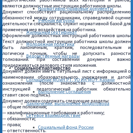
являются должностные инструкции работников школы.
Нормативно-правовые документы
Документ способствует рациональному распределению
обязанностей между сотрудниками, справедливой оценке
Учебная нагрузка
деятельности специалиста, служит нормативной базой для
применения мер воздействия на работника.
Жилищный сертификат
Оформление должностных инструкций работников школы
Текст должностной инструкции работника школы должен
Молодежная политика
быть лаконичным, кратким, последовательным и
логически точным, чтобы не допускать разности
Ведомственные награды
толкований. При составлении документа важно
придерживаться делового стиля изложения.
Социальное партнерство
Документ должен иметь титульный лист с информацией о
наименовании образовательного учреждения и датой
Соглашение МОиН РТ, УО ИК МО г. Казани
ознакомления (после знакомства с должностной
инструкцией педагогический работник обязательно
Выполнение Соглашения
ставит свою подпись).
Документ должен содержать следующие разделы:
Заключение, выполнение колдоговора
— общие положения;
— квалификационные требования к работнику;
Сетевое взаимодействие
— обязанности;
— права;
Социальный фонд России
— ответственность.