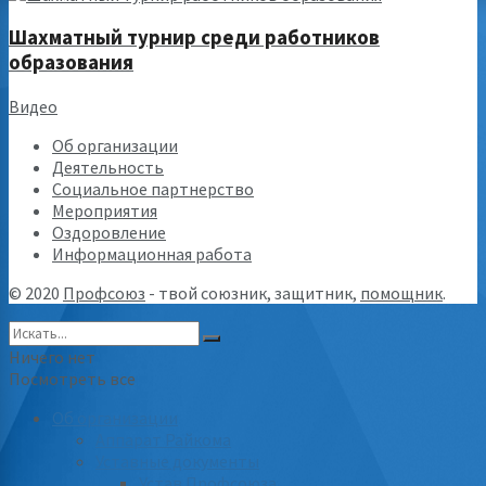
Шахматный турнир среди работников
образования
Видео
Об организации
Деятельность
Социальное партнерство
Мероприятия
Оздоровление
Информационная работа
© 2020
Профсоюз
- твой союзник, защитник,
помощник
.
Ничего нет
Посмотреть все
Об организации
Аппарат Райкома
Уставные документы
Устав Профсоюза