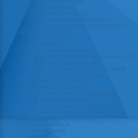
Временные путевки
Летний отдых детей
Городской центр «Ял»
Республиканский центр «Лето»
Республиканский центр «Черноморец»
Информационная работа
Цифровой Профсоюз
Обратная связь
Школа профсоюзных знаний
Школа Профсоюзного лидера от «А» до «Я»
Оформление стенда и сайта
Методические рекомендации, пособия
Газета «Профсоюзная среда»
Газета «Новое слово»
Председателю профкома
Помощь председателю профкома
Материальная помощь
Отчетно-выборное собрание
Фонд «Социальная поддержка членов
профсоюза»
Формы отчетности
Полезные ссылки