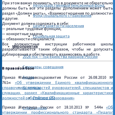
При этом важно понимать, что в документе не обязательно
Негосударственный пенсионный фонд
должны быть все эти разделы. Дополнением может быть
раздел «Должен знать», «Взаимоотношения по должности»
Фонд социального страхования
и другие.
Документ должен содержать в себе:
Центр занятости населения
— реальные трудовые функции,
— конкретные задачи,
Социальная защита
— обязанности специалиста.
Все должностные инструкции работников школы
Мероприятия
разрабатываются таким образом, чтобы не допускать
дублирования и обеспечивать взаимосвязь в работе.
2026 год — Год единства народов России
Семинары, совещания
В правовой базе
Акции
Приказ Минздравсоцразвития России от 26.08.2010 №
761н
«
Об утверждении Единого квалификационного
Конкурсы
справочника должностей руководителей, специалистов и
служащих, раздел «Квалификационные характеристики
Рейтинг ОО
должностей работников образования»
Приказ Минтруда России от 18.10.2013 № 544н
«
Об
Спартакиада
утверждении профессионального стандарта «Педагог