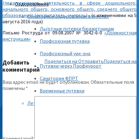
(педагогическая деятельность в сфере дошкольного,
Оздоровление
начального общего, основного общего, среднего общего
образования) (воспитатель, учитель)»
(с изменениями на 5
Санаторное оздоровление взрослых
августа 2016 года)
Льготные путевки бюджетникам
Письмо Роструда от 09.08.2007 № 3042-6-0
«
Должностная
инструкция
«
Профсоюзная путевка
Профсоюзный уик-энд
Поделиться на
Отправить
Поделиться на
Добавить
Путевки через Профкурорт
комментарий
Санатории ФПРТ
Ваш адрес email не будет опубликован.
Обязательные поля
помечены
*
Временные путевки
Летний отдых детей
Городской центр «Ял»
Республиканский центр «Лето»
Комментарий