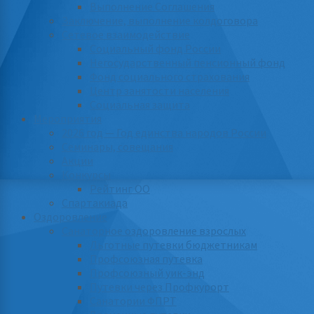
Выполнение Соглашения
Заключение, выполнение колдоговора
Сетевое взаимодействие
Социальный фонд России
Негосударственный пенсионный фонд
Фонд социального страхования
Центр занятости населения
Социальная защита
Мероприятия
2026 год — Год единства народов России
Семинары, совещания
Акции
Конкурсы
Рейтинг ОО
Спартакиада
Оздоровление
Санаторное оздоровление взрослых
Льготные путевки бюджетникам
Профсоюзная путевка
Профсоюзный уик-энд
Путевки через Профкурорт
Санатории ФПРТ