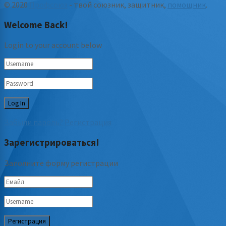
© 2020
Профсоюз
- твой союзник, защитник,
помощник
.
Welcome Back!
Login to your account below
Забыли пароль?
Регистрация
Зарегистрироваться!
Заполните форму регистрации