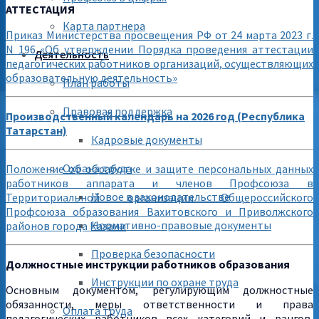
АТТЕСТАЦИЯ
Карта партнера
Приказ Министерства просвещения РФ от 24 марта 2023 г.
N 196 «Об утверждении Порядка проведения аттестации
Деятельность
педагогических работников организаций, осуществляющих
образовательную деятельность»
План работы
Правовая поддержка
Производственный календарь на 2026 год (Республика
Татарстан)
Кадровые документы
Охрана труда
Положение об обработке и защите персональных данных
работников аппарата и членов Профсоюза в
Новое в законодательстве
Территориальной организации Общероссийского
Профсоюза образования Вахитовского и Приволжского
Нормативно-правовые документы
районов города Казани
Проверка безопасности
Должностные инструкции работников образования
Инструкции по охране труда
Основным документом, регулирующим должностные
обязанности, меры ответственности и права
Оплата труда
педагогических работников всех категорий и рангов,