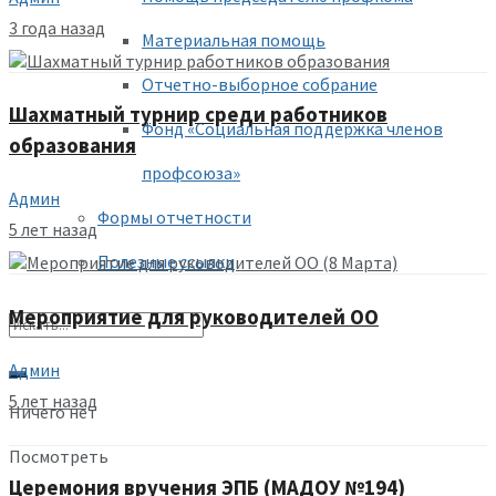
3 года назад
Материальная помощь
Отчетно-выборное собрание
Шахматный турнир среди работников
Фонд «Социальная поддержка членов
образования
профсоюза»
Админ
Формы отчетности
5 лет назад
Полезные ссылки
Мероприятие для руководителей ОО
Админ
5 лет назад
Ничего нет
Посмотреть
Церемония вручения ЭПБ (МАДОУ №194)