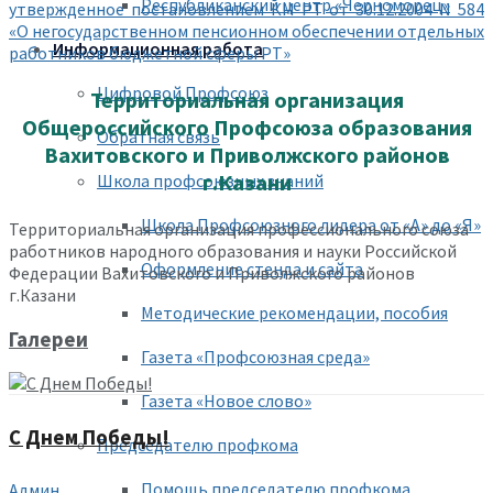
Республиканский центр «Черноморец»
утвержденное постановлением КМ РТ от 30.12.2004 N 584
«О негосударственном пенсионном обеспечении отдельных
Информационная работа
работников бюджетной сферы РТ»
Цифровой Профсоюз
Территориальная организация
Общероссийского Профсоюза образования
Обратная связь
Вахитовского и Приволжского районов
г.Казани
Школа профсоюзных знаний
Школа Профсоюзного лидера от «А» до «Я»
Территориальная организация профессионального союза
работников народного образования и науки Российской
Оформление стенда и сайта
Федерации Вахитовского и Приволжского районов
г.Казани
Методические рекомендации, пособия
Галереи
Газета «Профсоюзная среда»
Газета «Новое слово»
С Днем Победы!
Председателю профкома
Помощь председателю профкома
Админ