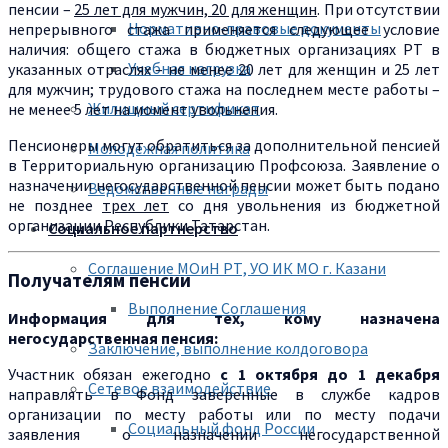
пенсии –
25 лет для мужчин, 20 для женщин
. При отсутствии
Нормативно-правовые документы
непрерывного стажа применяется следующее условие
наличия: общего стажа в бюджетных организациях РТ в
Учебная нагрузка
указанных отраслях – не менее 20 лет для женщин и 25 лет
для мужчин; трудового стажа на последнем месте работы –
Жилищный сертификат
не менее 5 лет на момент увольнения.
Пенсионеры могут обратиться за дополнительной пенсией
Молодежная политика
в Территориальную организацию Профсоюза. Заявление о
назначении негосударственной пенсии может быть подано
Ведомственные награды
не позднее
трех лет
со дня увольнения из бюджетной
организации Республики Татарстан.
Социальное партнерство
Соглашение МОиН РТ, УО ИК МО г. Казани
Получателям пенсии
Выполнение Соглашения
Информация для тех, кому назначена
негосударственная пенсия:
Заключение, выполнение колдоговора
Участник обязан ежегодно
с 1 октября до 1 декабря
Сетевое взаимодействие
направлять в Фонд заверенные в службе кадров
организации по месту работы или по месту подачи
Социальный фонд России
заявления о назначении негосударственной