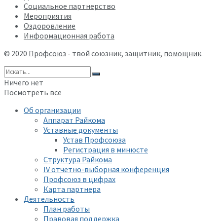
Социальное партнерство
Мероприятия
Оздоровление
Информационная работа
© 2020
Профсоюз
- твой союзник, защитник,
помощник
.
Ничего нет
Посмотреть все
Об организации
Аппарат Райкома
Уставные документы
Устав Профсоюза
Регистрация в минюсте
Структура Райкома
IV отчетно-выборная конференция
Профсоюз в цифрах
Карта партнера
Деятельность
План работы
Правовая поддержка