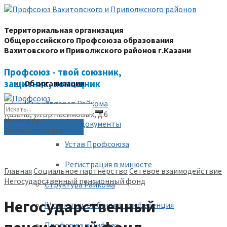
Территориальная организация
Общероссийского Профсоюза образования
Вахитовского и Приволжского районов г.Казани
Профсоюз - твой союзник,
защитник, помощник
Об организации
Аппарат Райкома
prk-ed@yandex.ru
Казань, ул.Бр.Касимовых, д.6
Ничего нет
Уставные документы
(843) 228-68-80
Посмотреть все
Устав Профсоюза
Регистрация в минюсте
Главная
Социальное партнерство
Сетевое взаимодействие
Негосударственный пенсионный фонд
Структура Райкома
Негосударственный
IV отчетно-выборная конференция
Профсоюз в цифрах