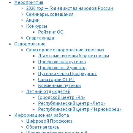
Мероприятия
2026 год — Год единства народов России
Семинары, совещания
Акции
Конкурсы
Рейтинг ОО
Спартакиада
Оздоровление
Санаторное оздоровление взрослых
Льготные путевки бюджетникам
Профсоюзная путевка
Профсоюзный уик-энд
Путевки через Профкурорт
Санатории ФПРТ
Временные путевки
Летний отдых детей
Городской центр «Ял»
Республиканский центр «Лето»
Республиканский центр «Черноморец»
Информационная работа
Цифровой Профсоюз
Обратная связь
Школа профсоюзных знаний