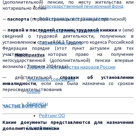
(дополнительной) пенсии, по месту жительства или
Негосударственный пенсионный фонд
нотариально копии:
Фонд социального страхования
—
паспорта
(первой страницы и страницы с пропиской)
—
первой и последней страниц трудовой книжки
и (или)
Центр занятости населения
сведений о трудовой деятельности, полученных в
установленном статьей 66.1 Трудового кодекса Российской
Социальная защита
Федерации порядке (этот пункт актуален для тех
участников, у которых право на получение
Мероприятия
негосударственной (дополнительной) пенсии впервые
возникло с 7 апреля 2024 года)
2026 год — Год единства народов России
— действительной
справки об установлении
Семинары, совещания
инвалидности
, если она была назначена со сроком
переосвидетельствования.
Акции
Конкурсы
ЧАСТЫЕ ВОПРОСЫ!
Рейтинг ОО
Какие документы представляются для назначения
Спартакиада
дополнительной пенсии