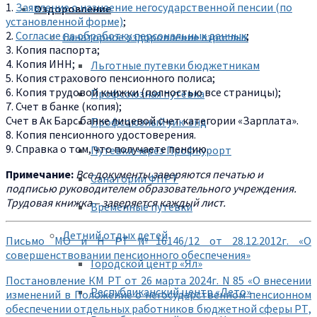
1.
Заявление о назнаение негосударственной пенсии (по
Оздоровление
установленной форме)
;
2.
Согласие на обработку персональных данных
;
Санаторное оздоровление взрослых
3. Копия паспорта;
4. Копия ИНН;
Льготные путевки бюджетникам
5. Копия страхового пенсионного полиса;
6. Копия трудовой книжки (полностью все страницы);
Профсоюзная путевка
7. Счет в банке (копия);
Счет в Ак Барс банке лицевой счет категории «Зарплата».
Профсоюзный уик-энд
8. Копия пенсионного удостоверения.
9. Справка о том, что получаете пенсию.
Путевки через Профкурорт
Примечание:
Все документы заверяются печатью и
Санатории ФПРТ
подписью руководителем образовательного учреждения.
Трудовая книжка – заверяется каждый лист.
Временные путевки
Летний отдых детей
Письмо МО и Н РТ №16146/12 от 28.12.2012г. «О
совершенствовании пенсионного обеспечения»
Городской центр «Ял»
Постановление КМ РТ от 26 марта 2024г. N 85 «О внесении
Республиканский центр «Лето»
изменений в Положение о негосударственном пенсионном
обеспечении отдельных работников бюджетной сферы РТ,