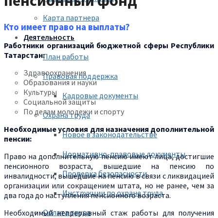
пенсионный фонд
Карта партнера
Кто имеет право на выплаты?
Деятельность
Работники организаций бюджетной сферы Республики
Татарстан:
План работы
Здравоохранения
Правовая поддержка
Образования и науки
Культуры
Кадровые документы
Социальной защиты
По делам молодежи и спорту
Охрана труда
Необходимые условия для назначения дополнительной
Новое в законодательстве
пенсии:
Нормативно-правовые документы
Право на дополнительную пенсию имеют лица, достигшие
пенсионного возраста, вышедшие на пенсию по
Проверка безопасности
инвалидности, вышедшие на пенсию в связи с ликвидацией
организации или сокращением штата, но не ранее, чем за
Инструкции по охране труда
два года до наступления пенсионного возраста.
Оплата труда
Необходимый непрерывный стаж работы для получения