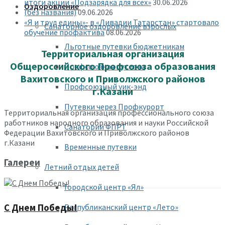
итоги акции «Подзарядка для всех»
30.06.2026
Оздоровление
(без названия)
09.06.2026
«Я и труд едины»- в «Ливадии Татарстан» стартовало
Санаторное оздоровление взрослых
обучение профактива
08.06.2026
Льготные путевки бюджетникам
Территориальная организация
Общероссийского Профсоюза образования
Профсоюзная путевка
Вахитовского и Приволжского районов
Профсоюзный уик-энд
г.Казани
Путевки через Профкурорт
Территориальная организация профессионального союза
работников народного образования и науки Российской
Санатории ФПРТ
Федерации Вахитовского и Приволжского районов
г.Казани
Временные путевки
Галереи
Летний отдых детей
Городской центр «Ял»
С Днем Победы!
Республиканский центр «Лето»