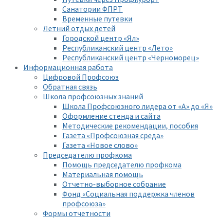
Санатории ФПРТ
Временные путевки
Летний отдых детей
Городской центр «Ял»
Республиканский центр «Лето»
Республиканский центр «Черноморец»
Информационная работа
Цифровой Профсоюз
Обратная связь
Школа профсоюзных знаний
Школа Профсоюзного лидера от «А» до «Я»
Оформление стенда и сайта
Методические рекомендации, пособия
Газета «Профсоюзная среда»
Газета «Новое слово»
Председателю профкома
Помощь председателю профкома
Материальная помощь
Отчетно-выборное собрание
Фонд «Социальная поддержка членов
профсоюза»
Формы отчетности