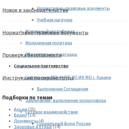
Нормативно-правовые документы
Новое в законодательстве
Учебная нагрузка
Жилищный сертификат
Нормативно-правовые документы
Молодежная политика
Ведомственные награды
Проверка безопасности
Социальное партнерство
Инструкции по охране труда
Соглашение МОиН РТ, УО ИК МО г. Казани
Выполнение Соглашения
Подборки по темам
Заключение, выполнение колдоговора
Акции
(25)
Сетевое взаимодействие
Видео
(13)
Документы
(4)
Социальный фонд России
Здоровье и отдых
(14)