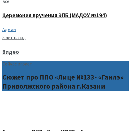
все
Церемония вручения ЭПБ (МАДОУ №194)
Админ
5 лет назад
Видео
Сейчас играет
Сюжет про ППО «Лице №133- «Гаилэ»
Приволжского района г.Казани