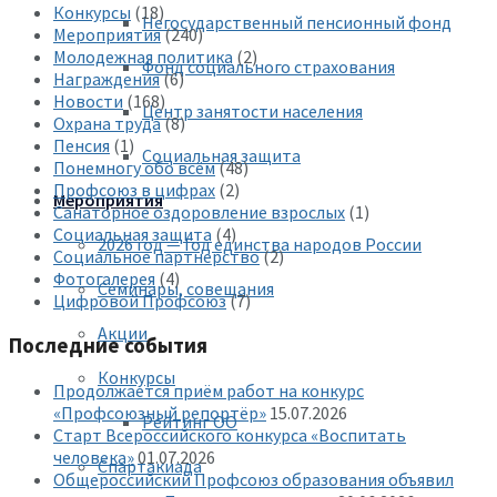
Конкурсы
(18)
Негосударственный пенсионный фонд
Мероприятия
(240)
Молодежная политика
(2)
Фонд социального страхования
Награждения
(6)
Новости
(168)
Центр занятости населения
Охрана труда
(8)
Пенсия
(1)
Социальная защита
Понемногу обо всём
(48)
Профсоюз в цифрах
(2)
Мероприятия
Санаторное оздоровление взрослых
(1)
Социальная защита
(4)
2026 год — Год единства народов России
Социальное партнерство
(2)
Фотогалерея
(4)
Семинары, совещания
Цифровой Профсоюз
(7)
Акции
Последние события
Конкурсы
Продолжается приём работ на конкурс
«Профсоюзный репортёр»
15.07.2026
Рейтинг ОО
Старт Всероссийского конкурса «Воспитать
человека»
01.07.2026
Спартакиада
Общероссийский Профсоюз образования объявил