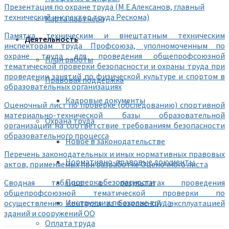
Презентация по охране труда (М.Е.Алексанов, главный
технический инспектор труда Рескома)
Карта партнера
Памятка техническим и внештатным техническим
Деятельность
инспекторам труда Профсоюза, уполномоченным по
охране труда для проведения общепрофсоюзной
План работы
тематической проверки безопасности и охраны труда при
проведении занятий по физической культуре и спортом в
Правовая поддержка
образовательных организациях
Кадровые документы
Оценочный лист по проверке (обследованию) спортивной
материально-технической базы образовательной
Охрана труда
организации на соответствие требованиям безопасности
образовательного процесса
Новое в законодательстве
Перечень законодательных и иных нормативных правовых
Нормативно-правовые документы
актов, применяемых при разработке Оценочного листа
Проверка безопасности
Сводная таблица о результатах проведения
общепрофсоюзной тематической проверки по
Инструкции по охране труда
осуществлению контроля за безопасной эксплуатацией
зданий и сооружений ОО
Оплата труда