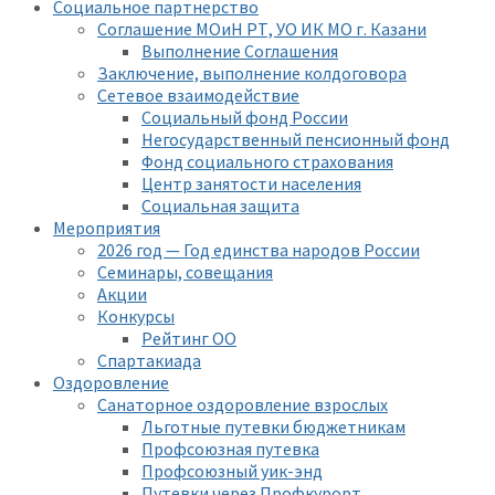
Социальное партнерство
Соглашение МОиН РТ, УО ИК МО г. Казани
Выполнение Соглашения
Заключение, выполнение колдоговора
Сетевое взаимодействие
Социальный фонд России
Негосударственный пенсионный фонд
Фонд социального страхования
Центр занятости населения
Социальная защита
Мероприятия
2026 год — Год единства народов России
Семинары, совещания
Акции
Конкурсы
Рейтинг ОО
Спартакиада
Оздоровление
Санаторное оздоровление взрослых
Льготные путевки бюджетникам
Профсоюзная путевка
Профсоюзный уик-энд
Путевки через Профкурорт