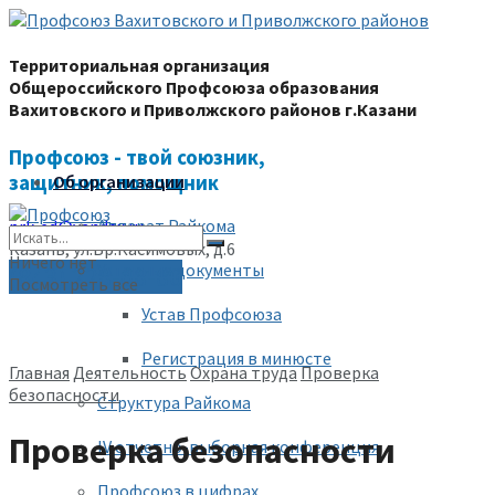
Территориальная организация
Общероссийского Профсоюза образования
Вахитовского и Приволжского районов г.Казани
Профсоюз - твой союзник,
защитник, помощник
Об организации
Аппарат Райкома
prk-ed@yandex.ru
Казань, ул.Бр.Касимовых, д.6
Ничего нет
Уставные документы
(843) 228-68-80
Посмотреть все
Устав Профсоюза
Регистрация в минюсте
Главная
Деятельность
Охрана труда
Проверка
безопасности
Структура Райкома
Проверка безопасности
IV отчетно-выборная конференция
Профсоюз в цифрах