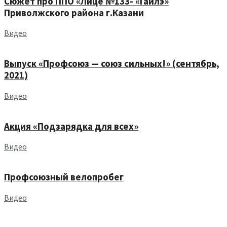
Сюжет про ППО «Лице №133- «Гаилэ»
Приволжского района г.Казани
Видео
Выпуск «Профсоюз — союз сильных!» (сентябрь,
2021)
Видео
Акция «Подзарядка для всех»
Видео
Профсоюзный велопробег
Видео