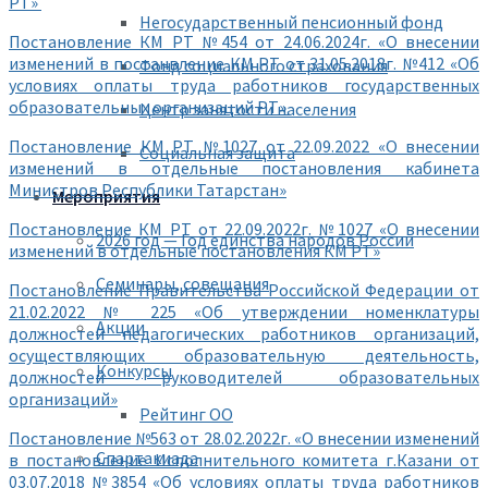
РТ»
Негосударственный пенсионный фонд
Постановление КМ РТ №454 от 24.06.2024г. «О внесении
изменений в постанвление КМ РТ от 31.05.2018г. №412 «Об
Фонд социального страхования
условиях оплаты труда работников государственных
образовательных организаций РТ»
Центр занятости населения
Постановление КМ РТ №1027 от 22.09.2022 «О внесении
Социальная защита
изменений в отдельные постановления кабинета
Министров Республики Татарстан»
Мероприятия
Постановление КМ РТ от 22.09.2022г. №1027 «О внесении
2026 год — Год единства народов России
изменений в отдельные постановления КМ РТ»
Семинары, совещания
Постановление Правительства Российской Федерации от
21.02.2022 № 225 «Об утверждении номенклатуры
Акции
должностей педагогических работников организаций,
осуществляющих образовательную деятельность,
Конкурсы
должностей руководителей образовательных
организаций»
Рейтинг ОО
Постановление №563 от 28.02.2022г. «О внесении изменений
Спартакиада
в постановление Исполнительного комитета г.Казани от
03.07.2018 №3854 «Об условиях оплаты труда работников