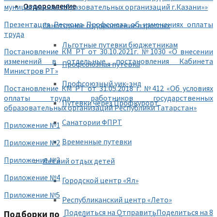
Оздоровление
муниципальных образовательных организаций г.Казани»»
Презентация Рескома Профсоюза об изменениях оплаты
Санаторное оздоровление взрослых
труда
Льготные путевки бюджетникам
Постановление КМ РТ от 30.10.2021г. №1030 «О внесении
изменений в отдельные постановления Кабинета
Профсоюзная путевка
Министров РТ»
Профсоюзный уик-энд
Постановление КМ РТ от 31.05.2018 г. №412 «Об условиях
оплаты труда работников государственных
Путевки через Профкурорт
образовательных организаций Республики Татарстан»
Санатории ФПРТ
Приложение №1
Временные путевки
Приложение №2
Приложение №3
Летний отдых детей
Приложение №4
Городской центр «Ял»
Приложение №5
Республиканский центр «Лето»
Поделиться на
Отправить
Поделиться на
8
Подборки по