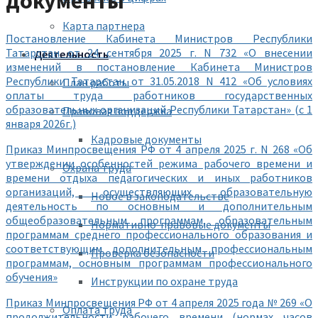
документы
Карта партнера
Постановление Кабинета Министров Республики
Татарстан от 24 сентября 2025 г. N 732 «О внесении
Деятельность
изменений в постановление Кабинета Министров
Республики Татарстан от 31.05.2018 N 412 «Об условиях
План работы
оплаты труда работников государственных
образовательных организаций Республики Татарстан» (с 1
Правовая поддержка
января 2026г.)
Кадровые документы
Приказ Минпросвещения РФ от 4 апреля 2025 г. N 268 «Об
утверждении особенностей режима рабочего времени и
Охрана труда
времени отдыха педагогических и иных работников
организаций, осуществляющих образовательную
Новое в законодательстве
деятельность по основным и дополнительным
общеобразовательным программам, образовательным
Нормативно-правовые документы
программам среднего профессионального образования и
соответствующим дополнительным профессиональным
Проверка безопасности
программам, основным программам профессионального
обучения»
Инструкции по охране труда
Приказ Минпросвещения РФ от 4 апреля 2025 года № 269 «О
Оплата труда
продолжительности рабочего времени (нормах часов