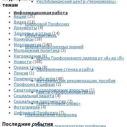
Республиканский центр «Черноморец»
темам
Информационная работа
Акции
(25)
Видео
(13)
Цифровой Профсоюз
Документы
(4)
Здоровье и отдых
(14)
Обратная связь
Конкурсы
(18)
Мероприятия
(240)
Школа профсоюзных знаний
Молодежная политика
(2)
Награждения
(6)
Школа Профсоюзного лидера от «А» до «Я»
Новости
(168)
Охрана труда
(8)
Оформление стенда и сайта
Пенсия
(1)
Понемногу обо всём
(48)
Методические рекомендации, пособия
Профсоюз в цифрах
(2)
Санаторное оздоровление взрослых
(1)
Газета «Профсоюзная среда»
Социальная защита
(4)
Социальное партнерство
(2)
Газета «Новое слово»
Фотогалерея
(4)
Цифровой Профсоюз
(7)
Председателю профкома
Последние события
Помощь председателю профкома