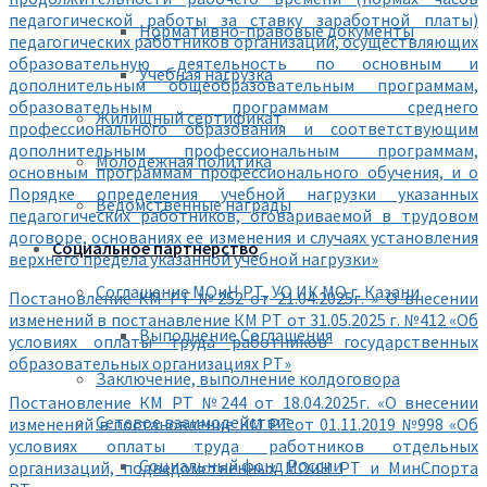
педагогической работы за ставку заработной платы)
Нормативно-правовые документы
педагогических работников организаций, осуществляющих
образовательную деятельность по основным и
Учебная нагрузка
дополнительным общеобразовательным программам,
образовательным программам среднего
Жилищный сертификат
профессионального образования и соответствующим
дополнительным профессиональным программам,
Молодежная политика
основным программам профессионального обучения, и о
Порядке определения учебной нагрузки указанных
Ведомственные награды
педагогических работников, оговариваемой в трудовом
договоре, основаниях ее изменения и случаях установления
Социальное партнерство
верхнего предела указанной учебной нагрузки»
Соглашение МОиН РТ, УО ИК МО г. Казани
Постановление КМ РТ №252 от 21.04.2025г. » О внесении
изменений в постанавление КМ РТ от 31.05.2025 г. №412 «Об
Выполнение Соглашения
условиях оплаты труда работников государственных
образовательных организациях РТ»
Заключение, выполнение колдоговора
Постановление КМ РТ №244 от 18.04.2025г. «О внесении
Сетевое взаимодействие
изменений в постановление КМ РТ от 01.11.2019 №998 «Об
условиях оплаты труда работников отдельных
Социальный фонд России
организаций, подведомственных МОиН РТ и МинСпорта