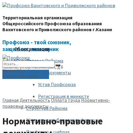
Территориальная организация
Общероссийского Профсоюза образования
Вахитовского и Приволжского районов г.Казани
Профсоюз - твой союзник,
защитник, помощник
Об организации
Аппарат Райкома
prk-ed@yandex.ru
Казань, ул.Бр.Касимовых, д.6
Ничего нет
Уставные документы
(843) 228-68-80
Посмотреть все
Устав Профсоюза
Регистрация в минюсте
Главная
Деятельность
Оплата труда
Нормативно-
правовые документы
Структура Райкома
Нормативно-правовые
IV отчетно-выборная конференция
Профсоюз в цифрах