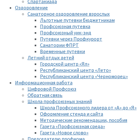
Спартакиада
Оздоровление
Санаторное оздоровление взрослых
Льготные путевки бюджетникам
Профсоюзная путевка
Профсоюзный уик-энд
Путевки через Профкурорт
Санатории ФПРТ
Временные путевки
Летний отдых детей
Городской центр «Ял»
Республиканский центр «Лето»
Республиканский центр «Черноморец»
Информационная работа
Цифровой Профсоюз
Обратная связь
Школа профсоюзных знаний
Школа Профсоюзного лидера от «А» до «Я»
Оформление стенда и сайта
Методические рекомендации, пособия
Газета «Профсоюзная среда»
Газета «Новое слово»
Председателю профкома