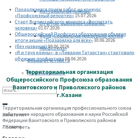
Продолжается приём работ на конкурс
Материальная помощь
«Профсоюзный репортёр»
15.07.2026
Старт Всероссийского конкурса «Воспитать
Отчетно-выборное собрание
человека»
01.07.2026
Общероссийский Профсоюз образования объявил
Фонд «Социальная поддержка членов
итоги акции «Подзарядка для всех»
30.06.2026
(без названия)
09.06.2026
профсоюза»
«Я и труд едины»- в «Ливадии Татарстан» стартовало
обучение профактива
08.06.2026
Формы отчетности
Территориальная организация
Полезные ссылки
Общероссийского Профсоюза образования
Вахитовского и Приволжского районов
г.Казани
Территориальная организация профессионального союза
работников народного образования и науки Российской
Ничего нет
Федерации Вахитовского и Приволжского районов
г.Казани
Посмотреть