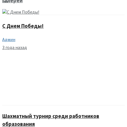
Галереи
все
С Днем Победы!
Админ
3 года назад
Шахматный турнир среди работников
образования