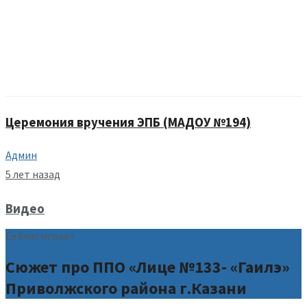
Церемония вручения ЭПБ (МАДОУ №194)
Админ
5 лет назад
Видео
Сейчас играет
Сюжет про ППО «Лице №133- «Гаилэ»
Приволжского района г.Казани