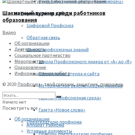
Республиканский центр «Черноморец»
Шахматный турнир среди работников
Информационная работа
образования
Цифровой Профсоюз
Видео
Обратная связь
Об организации
Деятельность
Школа профсоюзных знаний
Социальное партнерство
Мероприятия
Школа Профсоюзного лидера от «А» до «Я»
Оздоровление
Информационная работа
Оформление стенда и сайта
© 2020
Профсоюз
- твой союзник, защитник,
помощник
.
Методические рекомендации, пособия
Газета «Профсоюзная среда»
Ничего нет
Посмотреть все
Газета «Новое слово»
Об организации
Председателю профкома
Аппарат Райкома
Уставные документы
Помощь председателю профкома