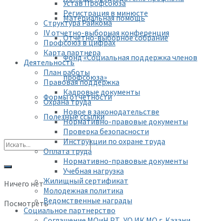
Устав Профсоюза
Регистрация в минюсте
Материальная помощь
Структура Райкома
IV отчетно-выборная конференция
Отчетно-выборное собрание
Профсоюз в цифрах
Карта партнера
Фонд «Социальная поддержка членов
Деятельность
План работы
профсоюза»
Правовая поддержка
Кадровые документы
Формы отчетности
Охрана труда
Новое в законодательстве
Полезные ссылки
Нормативно-правовые документы
Проверка безопасности
Инструкции по охране труда
Оплата труда
Нормативно-правовые документы
Учебная нагрузка
Жилищный сертификат
Ничего нет
Молодежная политика
Ведомственные награды
Посмотреть
Социальное партнерство
Соглашение МОиН РТ, УО ИК МО г. Казани