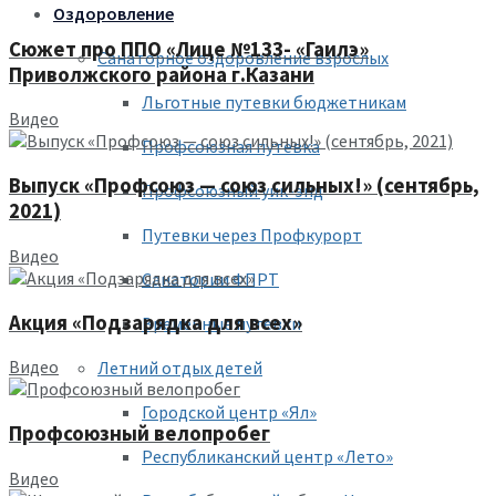
Оздоровление
Сюжет про ППО «Лице №133- «Гаилэ»
Санаторное оздоровление взрослых
Приволжского района г.Казани
Льготные путевки бюджетникам
Видео
Профсоюзная путевка
Выпуск «Профсоюз — союз сильных!» (сентябрь,
Профсоюзный уик-энд
2021)
Путевки через Профкурорт
Видео
Санатории ФПРТ
Акция «Подзарядка для всех»
Временные путевки
Видео
Летний отдых детей
Городской центр «Ял»
Профсоюзный велопробег
Республиканский центр «Лето»
Видео