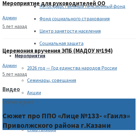
Мероприятие для руководителей ОО
Негосударственный пенсионный фонд
Админ
Фонд социального страхования
5 лет назад
Центр занятости населения
Социальная защита
Церемония вручения ЭПБ (МАДОУ №194)
Мероприятия
Админ
2026 год — Год единства народов России
5 лет назад
Семинары, совещания
Видео
Акции
Сейчас играет
Конкурсы
Сюжет про ППО «Лице №133- «Гаилэ»
Рейтинг ОО
Приволжского района г.Казани
Спартакиада