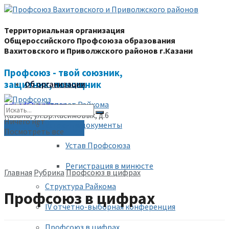
Территориальная организация
Общероссийского Профсоюза образования
Вахитовского и Приволжского районов г.Казани
Профсоюз - твой союзник,
защитник, помощник
Об организации
Аппарат Райкома
prk-ed@yandex.ru
Казань, ул.Бр.Касимовых, д.6
Ничего нет
Уставные документы
(843) 228-68-80
Посмотреть все
Устав Профсоюза
Регистрация в минюсте
Главная
Рубрика
Профсоюз в цифрах
Структура Райкома
Профсоюз в цифрах
IV отчетно-выборная конференция
Профсоюз в цифрах