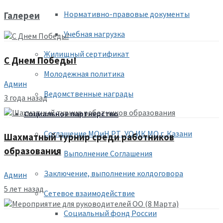
Нормативно-правовые документы
Галереи
Учебная нагрузка
Жилищный сертификат
С Днем Победы!
Молодежная политика
Админ
Ведомственные награды
3 года назад
Социальное партнерство
Соглашение МОиН РТ, УО ИК МО г. Казани
Шахматный турнир среди работников
образования
Выполнение Соглашения
Заключение, выполнение колдоговора
Админ
5 лет назад
Сетевое взаимодействие
Социальный фонд России