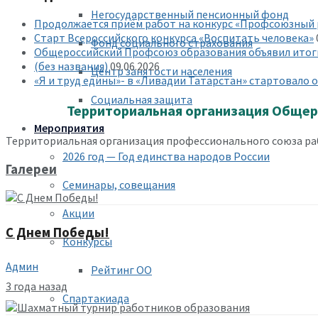
Негосударственный пенсионный фонд
Продолжается приём работ на конкурс «Профсоюзный
Старт Всероссийского конкурса «Воспитать человека»
Фонд социального страхования
Общероссийский Профсоюз образования объявил итоги
(без названия)
09.06.2026
Центр занятости населения
«Я и труд едины»- в «Ливадии Татарстан» стартовало
Социальная защита
Территориальная организация Общер
Мероприятия
Территориальная организация профессионального союза раб
2026 год — Год единства народов России
Галереи
Семинары, совещания
Акции
С Днем Победы!
Конкурсы
Админ
Рейтинг ОО
3 года назад
Спартакиада