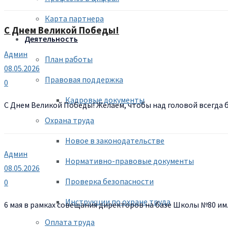
Карта партнера
С Днем Великой Победы!
Деятельность
Админ
План работы
08.05.2026
Правовая поддержка
0
Кадровые документы
С Днем Великой Победы! Желаем, чтобы над головой всегда б
Охрана труда
Новое в законодательстве
Админ
Нормативно-правовые документы
08.05.2026
Проверка безопасности
0
Инструкции по охране труда
6 мая в рамках совещания директоров на базе Школы №80 им
Оплата труда