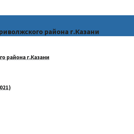
риволжского района г.Казани
о района г.Казани
021)