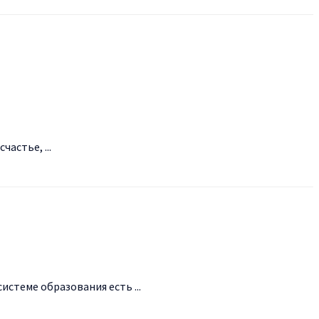
астье, ...
стеме образования есть ...