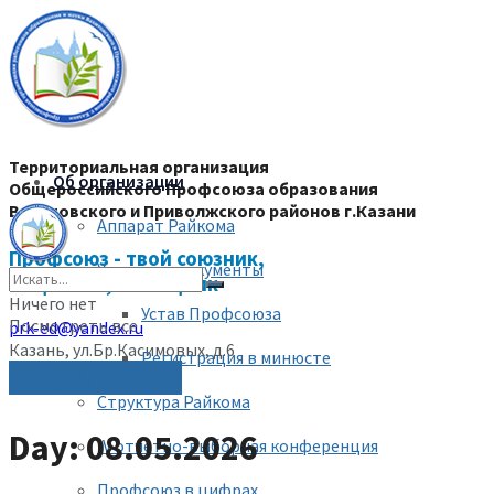
Территориальная организация
Об организации
Общероссийского Профсоюза образования
Вахитовского и Приволжского районов г.Казани
Аппарат Райкома
Профсоюз - твой союзник,
Уставные документы
защитник, помощник
Ничего нет
Устав Профсоюза
Посмотреть все
prk-ed@yandex.ru
Казань, ул.Бр.Касимовых, д.6
Регистрация в минюсте
(843) 228-68-80
Структура Райкома
Day: 08.05.2026
IV отчетно-выборная конференция
Профсоюз в цифрах