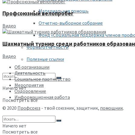
Материальная помощь
Профсоюзный велопробег
Отчетно-выборное собрание
Видео
Фонд «Социальная поддержка членов проф
Шахматный турнир среди работников образова
Формы отчетности
Видео
Полезные ссылки
Об организации
Деятельность
Социальное партнерство
Мероприятия
Ничего нет
Оздоровление
Информационная работа
Посмотреть все
© 2020
Профсоюз
- твой союзник, защитник,
помощник
.
Ничего нет
Посмотреть все