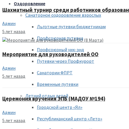
Оздоровление
Шахматный турнир среди работников образова
Санаторное оздоровление взрослых
Админ
Льготные путевки бюджетникам
5 лет назад
Профсоюзная путевка
Профсоюзный уик-энд
Мероприятие для руководителей ОО
Путевки через Профкурорт
Админ
Санатории ФПРТ
5 лет назад
Временные путевки
Летний отдых детей
Церемония вручения ЭПБ (МАДОУ №194)
Городской центр «Ял»
Админ
Республиканский центр «Лето»
5 лет назад