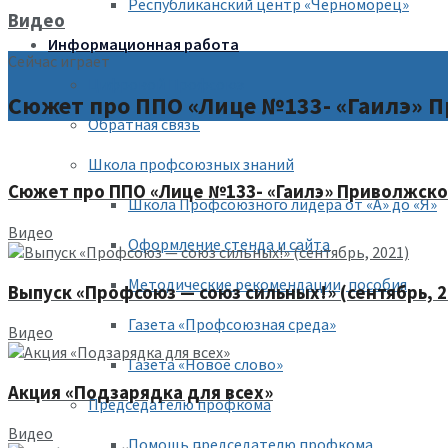
Республиканский центр «Черноморец»
Видео
Информационная работа
Сейчас играет
Цифровой Профсоюз
Сюжет про ППО «Лице №133- «Гаилэ» П
Обратная связь
Школа профсоюзных знаний
Сюжет про ППО «Лице №133- «Гаилэ» Приволжског
Школа Профсоюзного лидера от «А» до «Я»
Видео
Оформление стенда и сайта
Методические рекомендации, пособия
Выпуск «Профсоюз — союз сильных!» (сентябрь, 2
Газета «Профсоюзная среда»
Видео
Газета «Новое слово»
Акция «Подзарядка для всех»
Председателю профкома
Видео
Помощь председателю профкома