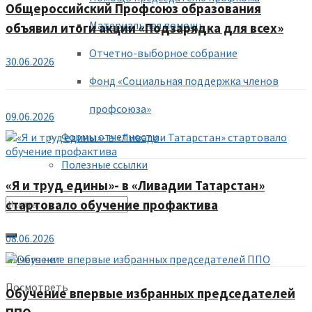
Общероссийский Профсоюз образования
Материальная помощь
объявил итоги акции «Подзарядка для всех»
Отчетно-выборное собрание
30.06.2026
Фонд «Социальная поддержка членов
профсоюза»
09.06.2026
Формы отчетности
Полезные ссылки
«Я и труд едины»- в «Ливадии Татарстан»
стартовало обучение профактива
08.06.2026
Ничего нет
Посмотреть
Обучение впервые избранных председателей