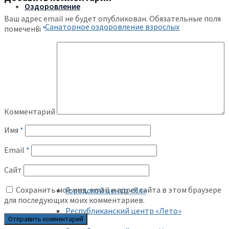
Оздоровление
Ваш адрес email не будет опубликован.
Обязательные поля
Санаторное оздоровление взрослых
помечены
*
Льготные путевки бюджетникам
Профсоюзная путевка
Профсоюзный уик-энд
Путевки через Профкурорт
Комментарий
Санатории ФПРТ
Имя
*
Временные путевки
Email
*
Сайт
Летний отдых детей
Сохранить моё имя, email и адрес сайта в этом браузере
Городской центр «Ял»
для последующих моих комментариев.
Республиканский центр «Лето»