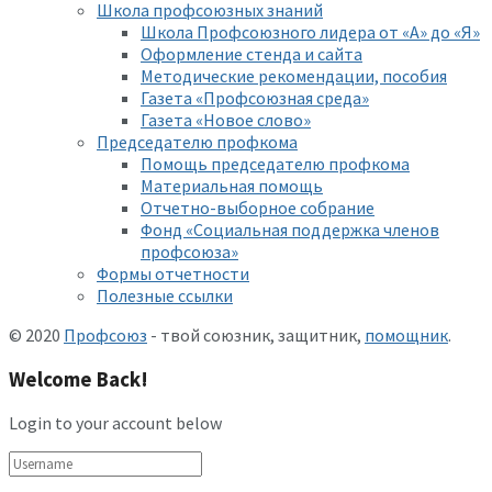
Школа профсоюзных знаний
Школа Профсоюзного лидера от «А» до «Я»
Оформление стенда и сайта
Методические рекомендации, пособия
Газета «Профсоюзная среда»
Газета «Новое слово»
Председателю профкома
Помощь председателю профкома
Материальная помощь
Отчетно-выборное собрание
Фонд «Социальная поддержка членов
профсоюза»
Формы отчетности
Полезные ссылки
© 2020
Профсоюз
- твой союзник, защитник,
помощник
.
Welcome Back!
Login to your account below