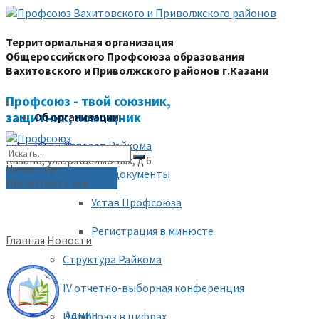
Территориальная организация
Общероссийского Профсоюза образования
Вахитовского и Приволжского районов г.Казани
Профсоюз - твой союзник,
защитник, помощник
Об организации
Аппарат Райкома
prk-ed@yandex.ru
Казань, ул.Бр.Касимовых, д.6
Ничего нет
Уставные документы
(843) 228-68-80
Посмотреть все
Устав Профсоюза
Регистрация в минюсте
Главная
Новости
Структура Райкома
IV отчетно-выборная конференция
Админ
Профсоюз в цифрах