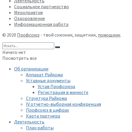
Деятельность
Социальное партнерство
Мероприятия
Оздоровление
Информационная работа
© 2020
Профсоюз
- твой союзник, защитник,
помощник
.
Ничего нет
Посмотреть все
Об организации
Аппарат Райкома
Уставные документы
Устав Профсоюза
Регистрация в минюсте
Структура Райкома
IV отчетно-выборная конференция
Профсоюз в цифрах
Карта партнера
Деятельность
План работы