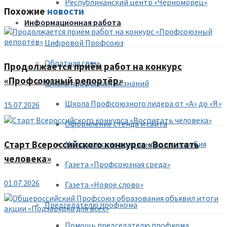
Республиканский центр «Черноморец»
Похожие
новости
Информационная работа
Цифровой Профсоюз
Обратная связь
Продолжается приём работ на конкурс
«Профсоюзный репортёр»
Школа профсоюзных знаний
Школа Профсоюзного лидера от «А» до «Я»
15.07.2026
Оформление стенда и сайта
Методические рекомендации, пособия
Старт Всероссийского конкурса «Воспитать
человека»
Газета «Профсоюзная среда»
01.07.2026
Газета «Новое слово»
Председателю профкома
Помощь председателю профкома