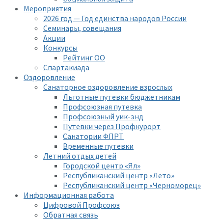
Мероприятия
2026 год — Год единства народов России
Семинары, совещания
Акции
Конкурсы
Рейтинг ОО
Спартакиада
Оздоровление
Санаторное оздоровление взрослых
Льготные путевки бюджетникам
Профсоюзная путевка
Профсоюзный уик-энд
Путевки через Профкурорт
Санатории ФПРТ
Временные путевки
Летний отдых детей
Городской центр «Ял»
Республиканский центр «Лето»
Республиканский центр «Черноморец»
Информационная работа
Цифровой Профсоюз
Обратная связь