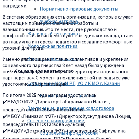
наградами.
Нормативно-правовые документы
В системе образования есть организации, которые служат
Учебная нагрузка
настоящим примером слаженной работы и
взаимопонимания. Это те места, где руководство и
Жилищный сертификат
профсоюзный актив действуют как единая команда, ставя
во главу угла интересы педагогов и создание комфортных
Молодежная политика
условий для труда.
Ведомственные награды
Именно для поощрения таких коллективов и укрепления
социального партнерства 8 лет назад была учреждена
Социальное партнерство
почетная наградная плакетка «Территория социального
партнерства». С момента появления этой награды ее уже
Соглашение МОиН РТ, УО ИК МО г. Казани
удостоились 28 организаций.
По итогам 2025 года награды удостоились:
Выполнение Соглашения
✔️МБУДО №22 (Директор: Габдрахманов Ильгиз,
Заключение, выполнение колдоговора
председатель ППО: Баринова Наиля)
✔️МБОУ «Гимназия №27» (Директор: Хуснутдинова Люция,
Сетевое взаимодействие
председатель ППО: Гаязова Зульфия)
✔️МАДОУ «Детский сад №27» (заведующий: Сафиуллина
Социальный фонд России
Динара, председатель ППО: Парамошина Лилия)