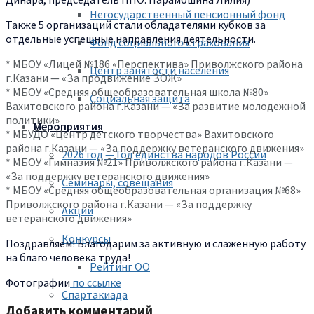
Негосударственный пенсионный фонд
Также 5 организаций стали обладателями кубков за
отдельные успешные направления деятельности.
Фонд социального страхования
* МБОУ «Лицей №186 «Перспектива» Приволжского района
Центр занятости населения
г.Казани — «За продвижение ЗОЖ»
* МБОУ «Средняя общеобразовательная школа №80»
Социальная защита
Вахитовского района г.Казани — «За развитие молодежной
политики»
Мероприятия
* МБУДО «Центр детского творчества» Вахитовского
района г.Казани — «За поддержку ветеранского движения»
2026 год — Год единства народов России
* МБОУ «Гимназия №21» Приволжского района г.Казани —
«За поддержку ветеранского движения»
Семинары, совещания
* МБОУ «Средняя общеобразовательная организация №68»
Приволжского района г.Казани — «За поддержку
Акции
ветеранского движения»
Конкурсы
Поздравляем! Благодарим за активную и слаженную работу
на благо человека труда!
Рейтинг ОО
Фотографии
по ссылке
Спартакиада
Добавить комментарий