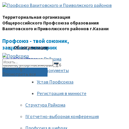
Территориальная организация
Общероссийского Профсоюза образования
Вахитовского и Приволжского районов г.Казани
Профсоюз - твой союзник,
защитник, помощник
Об организации
Аппарат Райкома
prk-ed@yandex.ru
Казань, ул.Бр.Касимовых, д.6
Ничего нет
Уставные документы
(843) 228-68-80
Посмотреть все
Устав Профсоюза
Регистрация в минюсте
Структура Райкома
IV отчетно-выборная конференция
Профсоюз в цифрах