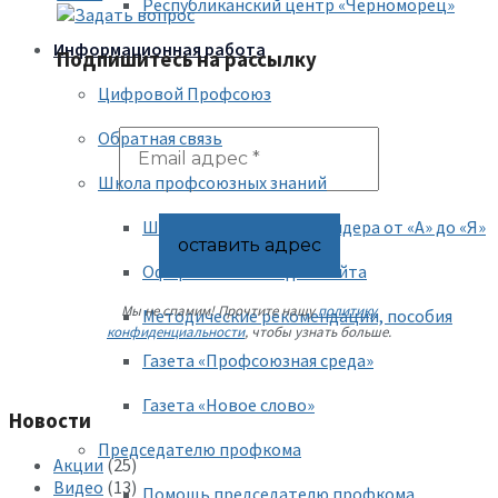
Республиканский центр «Черноморец»
Информационная работа
Подпишитесь на рассылку
Цифровой Профсоюз
Обратная связь
Школа профсоюзных знаний
Школа Профсоюзного лидера от «А» до «Я»
Оформление стенда и сайта
Мы не спамим! Прочтите нашу
политику
Методические рекомендации, пособия
конфиденциальности
, чтобы узнать больше.
Газета «Профсоюзная среда»
Газета «Новое слово»
Новости
Председателю профкома
Акции
(25)
Видео
(13)
Помощь председателю профкома