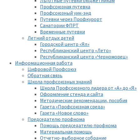
Льготные путевки бюджетникам
Профсоюзная путевка
Профсоюзный уик-энд
Путевки через Профкурорт
Санатории ФПРТ
Временные путевки
Летний отдых детей
Городской центр «Ял»
Республиканский центр «Лето»
Республиканский центр «Черноморец»
Информационная работа
Цифровой Профсоюз
Обратная связь
Школа профсоюзных знаний
Школа Профсоюзного лидера от «А» до «Я»
Оформление стенда и сайта
Методические рекомендации, пособия
Газета «Профсоюзная среда»
Газета «Новое слово»
Председателю профкома
Помощь председателю профкома
Материальная помощь
Отчетно-выборное собрание