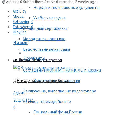
@vas-nat
0 Subscribers
Active 6 months, 3 weeks ago
Нормативно-правовые документы
Activity
About
Учебная нагрузка
Following
0
Followers
0
Жилищный сертификат
Playlist
Молодежная политика
Новое
Ведомственные награды
Документы
Социальное партнерство
Соглашение МОиН РТ, УО ИК МО г. Казани
QR-код на социальные сети
Выполнение Соглашения
Заключение, выполнение колдоговора
Админ
2026/01/27
Сетевое взаимодействие
0
Социальный фонд России