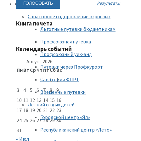
Результаты
Оздоровление
Санаторное оздоровление взрослых
Книга почета
Льготные путевки бюджетникам
Профсоюзная путевка
Календарь событий
Профсоюзный уик-энд
Август 2026
Путевки через Профкурорт
Пн
Вт
Ср
Чт
Пт
Сб
Вс
Санатории ФПРТ
1
2
3
4
5
6
7
8
9
Временные путевки
10
11
12
13
14
15
16
Летний отдых детей
17
18
19
20
21
22
23
Городской центр «Ял»
24
25
26
27
28
29
30
Республиканский центр «Лето»
31
« Июл