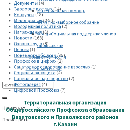
Документы
(4)
Здоровье и отдых
(14)
Материальная помощь
Конкурсы
(18)
Мероприятия
(240)
Отчетно-выборное собрание
Молодежная политика
(2)
Награждения
(6)
Фонд «Социальная поддержка членов
Новости
(168)
Охрана труда
(8)
профсоюза»
Пенсия
(1)
Понемногу обо всём
(48)
Формы отчетности
Профсоюз в цифрах
(2)
Санаторное оздоровление взрослых
(1)
Полезные ссылки
Социальная защита
(4)
Социальное партнерство
(2)
Фотогалерея
(4)
Цифровой Профсоюз
(7)
Территориальная организация
Ничего нет
Общероссийского Профсоюза образования
Вахитовского и Приволжского районов
Посмотреть
г.Казани