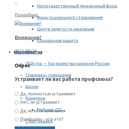
...
Негосударственный пенсионный фонд
Подробнее
Фонд социального страхования
Центр занятости населения
Внимание!
Социальная защита
2021/08/24
Мероприятия
2026 год — Год единства народов России
Опрос
Семинары, совещания
Устраивает ли вас работа профсоюза?
Акции
Да, полностью устраивает
Конкурсы
Нет, не устраивает
Рейтинг ОО
Да, но есть замечания
Профсоюз - что это?
Спартакиада