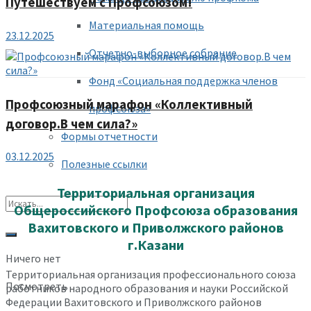
Путешествуем с Профсоюзом!
Материальная помощь
23.12.2025
Отчетно-выборное собрание
Фонд «Социальная поддержка членов
Профсоюзный марафон «Коллективный
профсоюза»
договор.В чем сила?»
Формы отчетности
03.12.2025
Полезные ссылки
Территориальная организация
Общероссийского Профсоюза образования
Вахитовского и Приволжского районов
г.Казани
Ничего нет
Территориальная организация профессионального союза
Посмотреть
работников народного образования и науки Российской
Федерации Вахитовского и Приволжского районов