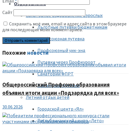
Email
*
Оздоровление
Сайт
Санаторное оздоровление взрослых
Сохранить моё имя, email и адрес сайта в этом браузере
Льготные путевки бюджетникам
для последующих моих комментариев.
Профсоюзная путевка
Профсоюзный уик-энд
Похожие
новости
Путевки через Профкурорт
Санатории ФПРТ
Общероссийский Профсоюз образования
Временные путевки
объявил итоги акции «Подзарядка для всех»
Летний отдых детей
30.06.2026
Городской центр «Ял»
Республиканский центр «Лето»