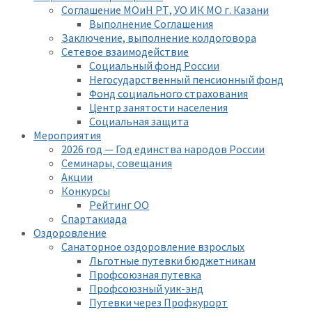
Соглашение МОиН РТ, УО ИК МО г. Казани
Выполнение Соглашения
Заключение, выполнение колдоговора
Сетевое взаимодействие
Социальный фонд России
Негосударственный пенсионный фонд
Фонд социального страхования
Центр занятости населения
Социальная защита
Мероприятия
2026 год — Год единства народов России
Семинары, совещания
Акции
Конкурсы
Рейтинг ОО
Спартакиада
Оздоровление
Санаторное оздоровление взрослых
Льготные путевки бюджетникам
Профсоюзная путевка
Профсоюзный уик-энд
Путевки через Профкурорт