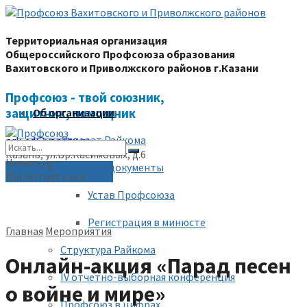
Территориальная организация
Общероссийского Профсоюза образования
Вахитовского и Приволжского районов г.Казани
Профсоюз - твой союзник,
защитник, помощник
Об организации
Аппарат Райкома
prk-ed@yandex.ru
Казань, ул.Бр.Касимовых, д.6
Ничего нет
Уставные документы
(843) 228-68-80
Посмотреть все
Устав Профсоюза
Регистрация в минюсте
Главная
Мероприятия
Структура Райкома
Онлайн-акция «Парад песен
IV отчетно-выборная конференция
о войне и мире»
Профсоюз в цифрах