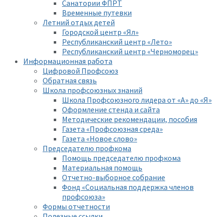
Санатории ФПРТ
Временные путевки
Летний отдых детей
Городской центр «Ял»
Республиканский центр «Лето»
Республиканский центр «Черноморец»
Информационная работа
Цифровой Профсоюз
Обратная связь
Школа профсоюзных знаний
Школа Профсоюзного лидера от «А» до «Я»
Оформление стенда и сайта
Методические рекомендации, пособия
Газета «Профсоюзная среда»
Газета «Новое слово»
Председателю профкома
Помощь председателю профкома
Материальная помощь
Отчетно-выборное собрание
Фонд «Социальная поддержка членов
профсоюза»
Формы отчетности
Полезные ссылки