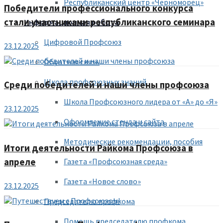
Республиканский центр «Черноморец»
Победители профессионального конкурса
стали участниками республиканского семинара
Информационная работа
Цифровой Профсоюз
23.12.2025
Обратная связь
Школа профсоюзных знаний
Среди победителей и наши члены профсоюза
Школа Профсоюзного лидера от «А» до «Я»
23.12.2025
Оформление стенда и сайта
Методические рекомендации, пособия
Итоги деятельности Райкома Профсоюза в
апреле
Газета «Профсоюзная среда»
Газета «Новое слово»
23.12.2025
Председателю профкома
Помощь председателю профкома