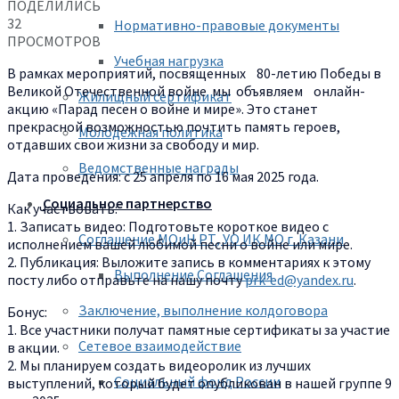
ПОДЕЛИЛИСЬ
32
Нормативно-правовые документы
ПРОСМОТРОВ
Учебная нагрузка
В рамках мероприятий, посвященных 80-летию Победы в
Великой Отечественной войне мы объявляем онлайн-
Жилищный сертификат
акцию «Парад песен о войне и мире». Это станет
прекрасной возможностью почтить память героев,
Молодежная политика
отдавших свои жизни за свободу и мир.
Ведомственные награды
Дата проведения: с 25 апреля по 16 мая 2025 года.
Социальное партнерство
Как участвовать:
1. Записать видео: Подготовьте короткое видео с
Соглашение МОиН РТ, УО ИК МО г. Казани
исполнением вашей любимой песни о войне или мире.
2. Публикация: Выложите запись в комментариях к этому
Выполнение Соглашения
посту либо отправьте на нашу почту
prk-ed@yandex.ru
.
Заключение, выполнение колдоговора
Бонус:
1. Все участники получат памятные сертификаты за участие
Сетевое взаимодействие
в акции.
2. Мы планируем создать видеоролик из лучших
Социальный фонд России
выступлений, который будет опубликован в нашей группе 9