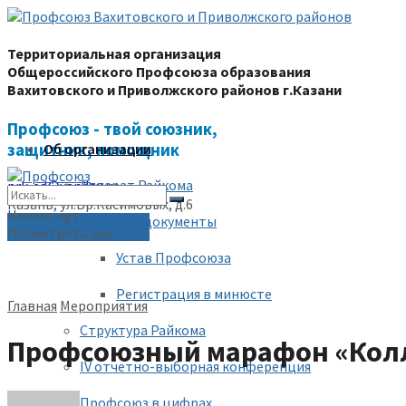
Территориальная организация
Общероссийского Профсоюза образования
Вахитовского и Приволжского районов г.Казани
Профсоюз - твой союзник,
защитник, помощник
Об организации
Аппарат Райкома
prk-ed@yandex.ru
Казань, ул.Бр.Касимовых, д.6
Ничего нет
Уставные документы
(843) 228-68-80
Посмотреть все
Устав Профсоюза
Регистрация в минюсте
Главная
Мероприятия
Структура Райкома
Профсоюзный марафон «Колл
IV отчетно-выборная конференция
Профсоюз в цифрах