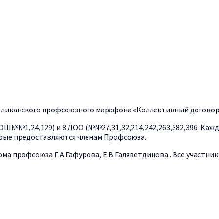
убликанского профсоюзного марафона «Коллективный договор.
СОШ№№1,24,129) и 8 ДОО (№№27,31,32,214,242,263,382,396. Ка
торые предоставляются членам Профсоюза.
ма профсоюза Г.А.Гафурова, Е.В.Галяветдинова.. Все участн