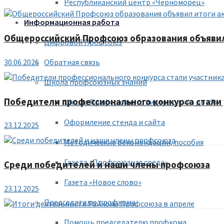
Республиканский центр «Черноморец»
Информационная работа
Общероссийский Профсоюз образования объявил 
Цифровой Профсоюз
30.06.2026
Обратная связь
Школа профсоюзных знаний
Победители профессионального конкурса стали 
Школа Профсоюзного лидера от «А» до «Я»
Оформление стенда и сайта
23.12.2025
Методические рекомендации, пособия
Газета «Профсоюзная среда»
Среди победителей и наши члены профсоюза
Газета «Новое слово»
23.12.2025
Председателю профкома
Помощь председателю профкома