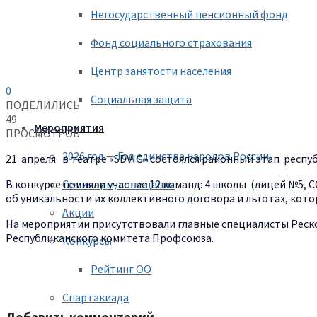
Негосударственный пенсионный фонд
Фонд социального страхования
Центр занятости населения
0
Социальная защита
ПОДЕЛИЛИСЬ
49
Мероприятия
ПРОСМОТРОВ
2026 год — Год единства народов России
21 апреля в театре «SDVIG» состоялся районный этап респ
Семинары, совещания
В конкурсе приняли участие 12 команд: 4 школы (лицей №5, 
об уникальности их коллективного договора и льготах, ко
Акции
На мероприятии присутствовали главные специалисты Реско
Республиканского комитета Профсоюза.
Конкурсы
Рейтинг ОО
Спартакиада