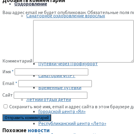
Добавить комментарий
Оздоровление
Ваш адрес email не будет опубликован.
Обязательные поля 
Санаторное оздоровление взрослых
Льготные путевки бюджетникам
Профсоюзная путевка
Профсоюзный уик-энд
Комментарий
Путевки через Профкурорт
Имя
*
Санатории ФПРТ
Email
*
Временные путевки
Сайт
Летний отдых детей
Сохранить моё имя, email и адрес сайта в этом браузере
Городской центр «Ял»
Республиканский центр «Лето»
Похожие
новости